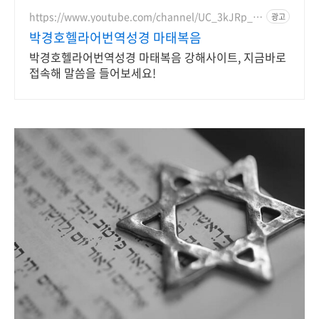
자! 한국최초 사이버대학교! 100%
온라인강의!
https://www.youtube.com/channel/UC_3kJRp_8
광고
h9zE-OuijICG3A
박경호헬라어번역성경 마태복음
박경호헬라어번역성경 마태복음 강해사이트, 지금바로
접속해 말씀을 들어보세요!