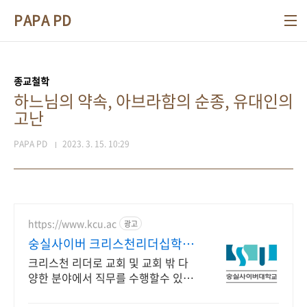
본문 바로가기
PAPA PD
종교철학
하느님의 약속, 아브라함의 순종, 유대인의
고난
PAPA PD
2023. 3. 15. 10:29
https://www.kcu.ac
광고
숭실사이버 크리스천리더십학과
신편입생 모집 중!
크리스천 리더로 교회 및 교회 밖 다
양한 분야에서 직무를 수행할수 있는
인재양성! 실력으로 승부하자, 숭실력