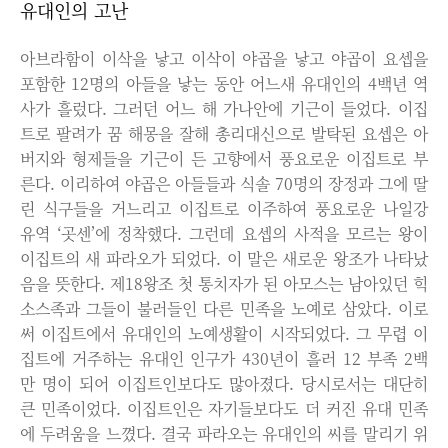
유대인의 고난
아브라함이 이삭을 낳고 이삭이 야곱을 낳고 야곱이 요셉을
포함한 12명의 아들을 낳는 동안 어느새 유대인의 4백년 역
사가 흘렀다. 그러던 어느 해 가나안에 기근이 들었다. 이집
트로 팔려가 꿈 해몽을 잘해 총리대신으로 발탁된 요셉은 아
버지와 형제들을 기근이 든 고향에서 풍요로운 이집트로 부
른다. 이리하여 야곱은 아들들과 식솔 70명의 장정과 그에 딸
린 식구들을 거느리고 이집트로 이주하여 풍요로운 나일강
유역 ‘곳센’에 정착했다. 그런데 요셉의 사적을 모르는 왕이
이집트의 새 파라오가 되었다. 이 말은 새로운 왕조가 나타났
음을 뜻한다. 제18왕조 첫 통치자가 된 아모스는 남아있던 힉
소스족과 그들이 불러들인 다른 민족을 노예로 삼았다. 이로
써 이집트에서 유대인의 노예생활이 시작되었다. 그 무렵 이
집트에 거주하는 유대인 인구가 430년이 흘러 12 부족 2백
만 명이 되어 이집트인보다도 많아졌다. 당시로서는 대단히
큰 민족이었다. 이집트인은 자기들보다도 더 커진 유대 민족
에 두려움을 느꼈다. 결국 파라오는 유대인의 씨를 말리기 위