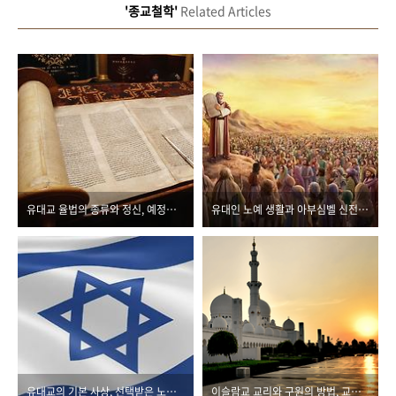
'종교철학'
Related Articles
유대교 율법의 종류와 정신, 예정된 고난의 역사
유대인 노예 생활과 아부심벨 신전, 출애굽과 십계명
유대교의 기본 사상, 선택받은 노아와 아브라함
이슬람교 교리와 구원의 방법, 교리의 차이점